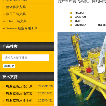
提升至所需的高度并得到固
整体解决方案
液压工装夹具
70bar工装夹具
Sweeney航空专用工具
产品搜索
技术支持
恩派克液压顶升系
2025/11/20
恩派克高压油管常
2025/10/21
恩派克液压扳手使
2025/04/21