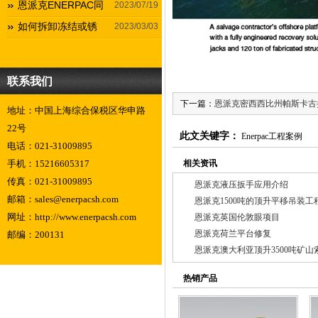
恩派克ENERPAC同
2023/07/19
如何拆卸冻结或锈
2023/03/03
联系我们
下一篇：
恩派克密西西比州帕斯卡古
地址：中国上海综合保税区华申路
22号
此文关键字：
Enerpac工程案例
电话：021-31009895
手机：15216605317
相关资讯
传真：021-31009895
恩派克液压扳手应用介绍
邮箱：sales@enerpacsh.com
恩派克1500吨的顶升平移吊装工
网址：http://www.enerpacsh.com
恩派克英国伦敦眼项目
恩派克荷兰平台修复
邮编：200131
恩派克澳大利亚顶升3500吨矿山
热销产品