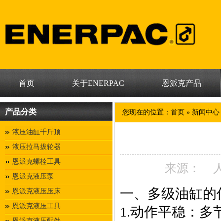
首页
关于ENERPAC
恩派克产品
产品分类
您现在的位置：
首页
»
新闻中心
液压油缸千斤顶
液压拉马拔轮器
恩派克螺栓工具
来源：
恩派克液压泵
一、多级油缸的
恩派克液压压床
恩派克液压工具
1.动作平稳：
恩派克液压配件