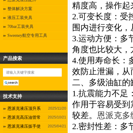
精度高，操作起
整体解决方案
2.可变长度：
液压工装夹具
围内进行变化，
70bar工装夹具
Sweeney航空专用工具
3.运动方便：
角度也比较大，
产品搜索
4.使用寿命长
效防止泄漏，从
二、多级油缸的
1.抗震能力不
技术支持
作用于容易受到
恩派克液压顶升系
2025/11/20
较差。
恩派克多
恩派克高压油管常
2025/10/21
2.密封性差：
恩派克液压扳手使
2025/04/21